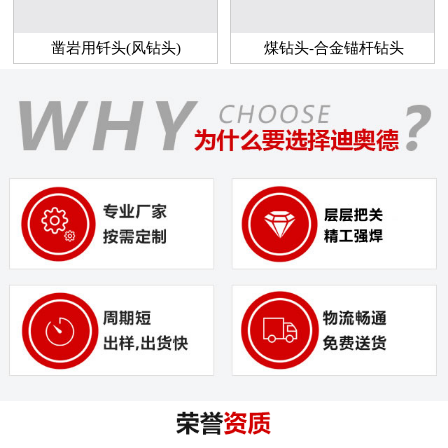
凿岩用钎头(风钻头)
煤钻头-合金锚杆钻头