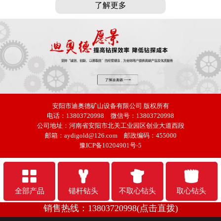
了解更多
安阳市迪奥德矿山设备有限公司
版权所有
电话：13803720998 微信号：13803720998
公司地址：河南省安阳市北关工业园区创业大道西段
邮箱：aydigold@126.com 邮政编码：455000
豫ICP备10204901号-5
全部产品
锚杆钻头
不取心钻头
取心钻头
销售热线：13803720998(点击直拨)