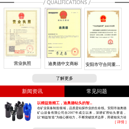
营业执照
迪奥德中文商标
安阳市守合同重信
用企业
了解更多
新闻资讯
常见问题
以精益致精工，迪奥德钻头的智...
在矿业装备制造领域，品质是钻探作业的生命线。安阳市迪奥德
矿山设备有限公司自2007年成立以来，深耕矿用钻头赛道，
以“精益智造”为核心驱动力，不断突破技术边界，用硬核实力诠
[ 详情 ]
释高品质钻具的制造密码。作为国...