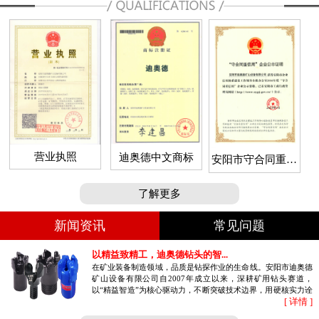
营业执照
迪奥德中文商标
安阳市守合同重信
用企业
了解更多
新闻资讯
常见问题
以精益致精工，迪奥德钻头的智...
在矿业装备制造领域，品质是钻探作业的生命线。安阳市迪奥德
矿山设备有限公司自2007年成立以来，深耕矿用钻头赛道，
以“精益智造”为核心驱动力，不断突破技术边界，用硬核实力诠
[ 详情 ]
释高品质钻具的制造密码。作为国...