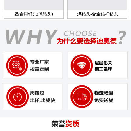
凿岩用钎头(风钻头)
煤钻头-合金锚杆钻头