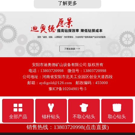
了解更多
安阳市迪奥德矿山设备有限公司
版权所有
电话：13803720998 微信号：13803720998
公司地址：河南省安阳市北关工业园区创业大道西段
邮箱：aydigold@126.com 邮政编码：455000
豫ICP备10204901号-5
全部产品
锚杆钻头
不取心钻头
取心钻头
销售热线：13803720998(点击直拨)