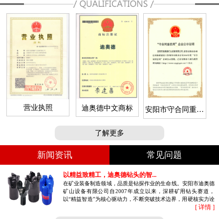
营业执照
迪奥德中文商标
安阳市守合同重信
用企业
了解更多
新闻资讯
常见问题
以精益致精工，迪奥德钻头的智...
在矿业装备制造领域，品质是钻探作业的生命线。安阳市迪奥德
矿山设备有限公司自2007年成立以来，深耕矿用钻头赛道，
以“精益智造”为核心驱动力，不断突破技术边界，用硬核实力诠
[ 详情 ]
释高品质钻具的制造密码。作为国...