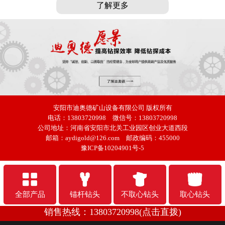
了解更多
安阳市迪奥德矿山设备有限公司
版权所有
电话：13803720998 微信号：13803720998
公司地址：河南省安阳市北关工业园区创业大道西段
邮箱：aydigold@126.com 邮政编码：455000
豫ICP备10204901号-5
全部产品
锚杆钻头
不取心钻头
取心钻头
销售热线：13803720998(点击直拨)