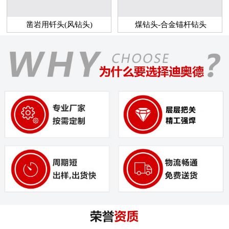
凿岩用钎头(风钻头)
煤钻头-合金锚杆钻头